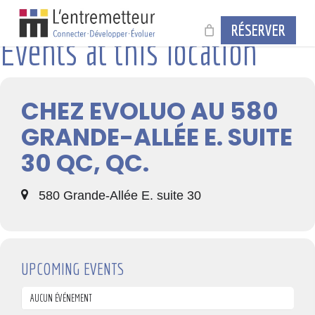
Skip
to
RÉSERVER
main
Events at this location
content
CHEZ EVOLUO AU 580
GRANDE-ALLÉE E. SUITE
30 QC, QC.
580 Grande-Allée E. suite 30
UPCOMING EVENTS
AUCUN ÉVÉNEMENT