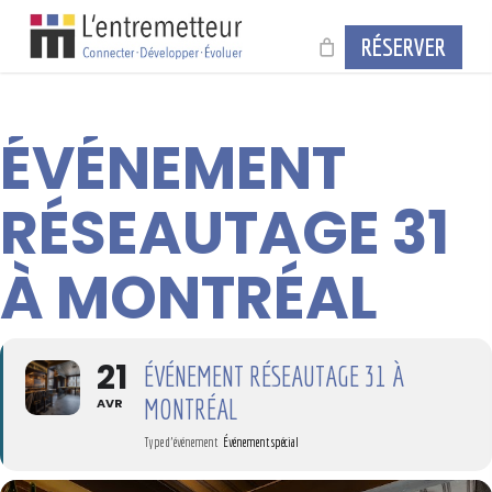
Skip
to
RÉSERVER
main
content
ÉVÉNEMENT
RÉSEAUTAGE 31
À MONTRÉAL
21
ÉVÉNEMENT RÉSEAUTAGE 31 À
MONTRÉAL
AVR
Type d'événement
Événement spécial