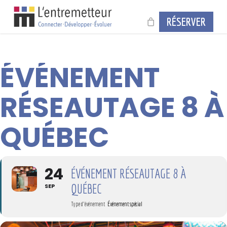
Skip
to
RÉSERVER
main
content
ÉVÉNEMENT
RÉSEAUTAGE 8 À
QUÉBEC
24
ÉVÉNEMENT RÉSEAUTAGE 8 À
QUÉBEC
SEP
Type d'événement
Événement spécial