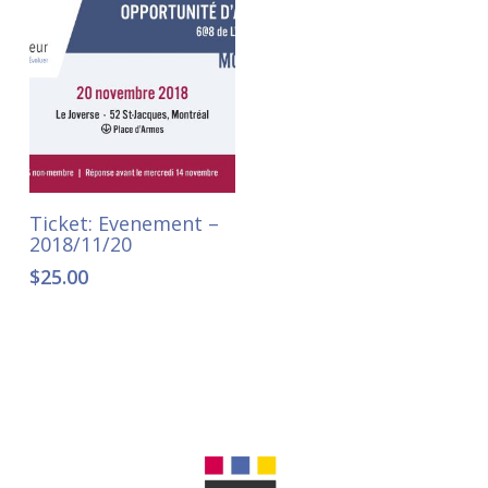
Ajouter au panier
Ticket: Evenement –
2018/11/20
$
25.00